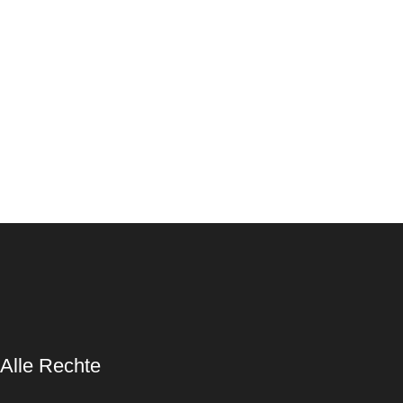
Home
Vita
Gale
s-strass
img
 Alle Rechte